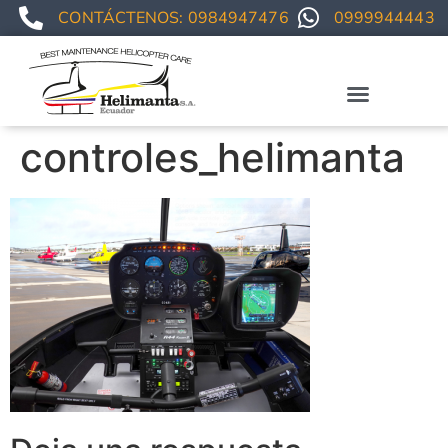
CONTÁCTENOS: 0984947476
0999944443
Staff técnico
controles_helimanta