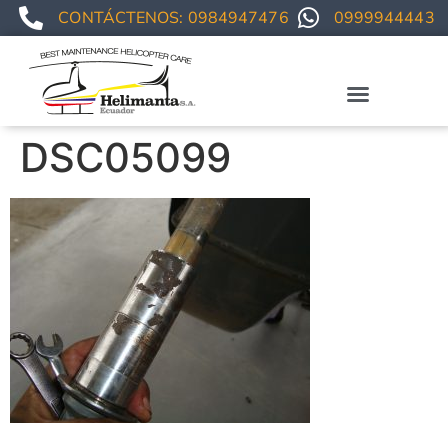
CONTÁCTENOS: 0984947476
0999944443
Staff técnico
DSC05099